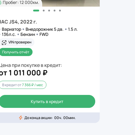
Пробег: 12 000км.
JAC JS4, 2022 г.
Вариатор
Внедорожник 5 дв.
1.5 л.
136л.с.
Бензин
FWD
VIN проверен
Получить отчёт
Цена при покупке в кредит:
от 1 011 000 ₽
В кредит от
7 366 ₽ / мес
Купить в кредит
До конца акции:
00
ч.
00
мин.