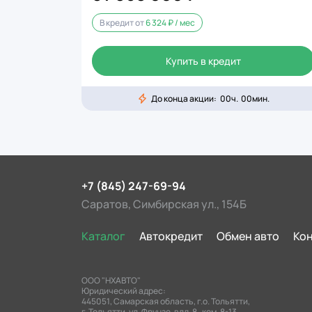
В кредит от
6 324 ₽ / мес
Купить в кредит
До конца акции:
00
ч.
00
мин.
+7 (845) 247-69-94
Саратов, Симбирская ул., 154Б
Каталог
Автокредит
Обмен авто
Ко
ООО "НХАВТО"
Юридический адрес:
445051, Самарская область, г.о. Тольятти,
г. Тольятти, ул. Фрунзе, влд. 8 , ком. 8-13