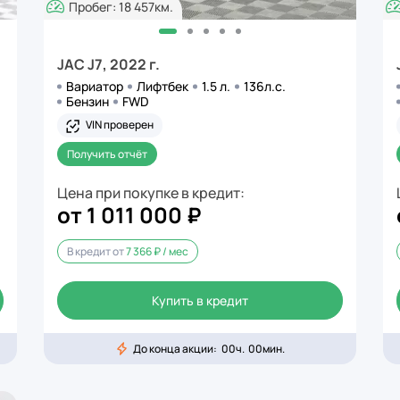
Пробег: 18 457км.
JAC J7, 2022 г.
Вариатор
Лифтбек
1.5 л.
136л.с.
Бензин
FWD
VIN проверен
Получить отчёт
Цена при покупке в кредит:
от 1 011 000 ₽
В кредит от
7 366 ₽ / мес
Купить в кредит
До конца акции:
00
ч.
00
мин.