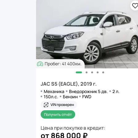
Пробег: 41 400км.
JAC S5 (EAGLE), 2019 г.
Механика
Внедорожник 5 дв.
2 л.
150л.с.
Бензин
FWD
VIN проверен
Получить отчёт
Цена при покупке в кредит:
от 868 000 ₽