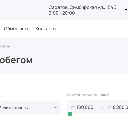
Саратов, Симбирская ул., 154Б
+
9:00 - 20:00
Обмен авто
Контакты
обегом
робегом
Задайте стоимость, млн ₽
ь
—
от
до
берите модель