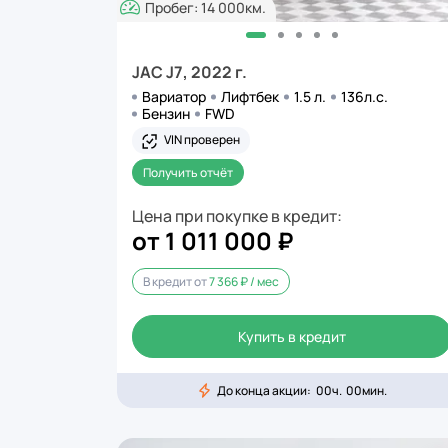
Пробег: 14 000км.
JAC J7, 2022 г.
Вариатор
Лифтбек
1.5 л.
136л.с.
Бензин
FWD
VIN проверен
Получить отчёт
Цена при покупке в кредит:
от 1 011 000 ₽
В кредит от
7 366 ₽ / мес
Купить в кредит
До конца акции:
00
ч.
00
мин.